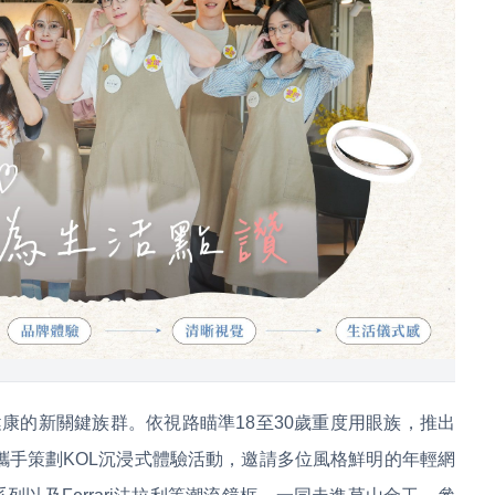
康的新關鍵族群。依視路瞄準18至30歲重度用眼族，推出
攜手策劃KOL沉浸式體驗活動，邀請多位風格鮮明的年輕網