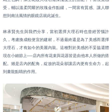
受，輔以溫柔閃耀的玫瑰金作點綴，一間富有質感、讓人聯
想到南法風情的眼鏡店就此誕生。
林承賢先生與我們分享，當初選擇大理石時也曾經苦惱許
久，考慮換成較便宜的建材，不過最終還是為了美感而選擇
大理石，才有如今的美麗內裝。這種對於美感的不妥協還體
現在小細節上──店內所有花束與花器皆是由他本人所做的搭
配。雖是店內的配角，綻放的花朵卻讓店內更有生命力，起
到畫龍點睛的作用。