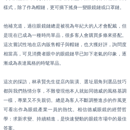
樣式，除了作為帽鏈，更可摘下搖身一變眼鏡鏈或口罩鏈。
他補充道，過往眼鏡鏈總是被視為年紀大的人才會配戴，但
是現在已成為一種時尚單品，很多客人會購買多條來搭配。
這次嘗試性地在店內販售帽子與帽鏈，也大獲好評，詢問度
相當高，可見消費者眼中的眼鏡鏈早已卸下老氣的印象，逐
漸成為表達風格的時髦單品。
這次的採訪，林承賢先生從店內裝潢、選址眉角到選品技巧
都與我們熱情分享，不難發現他本人就如同德威的風格基調
一樣，專業又不失親切。總是為客人不斷調整進步的作風更
可看出作為眼鏡產業一員的熱忱。相信德威眼鏡的經營哲
學：求新求變、持續精進，是快速變動的眼鏡市場中的最佳
答案。