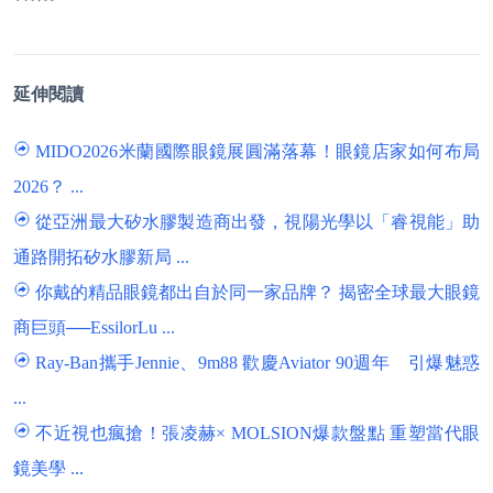
延伸閱讀
MIDO2026米蘭國際眼鏡展圓滿落幕！眼鏡店家如何布局
2026？ ...
從亞洲最大矽水膠製造商出發，視陽光學以「睿視能」助
通路開拓矽水膠新局 ...
你戴的精品眼鏡都出自於同一家品牌？ 揭密全球最大眼鏡
商巨頭──EssilorLu ...
Ray-Ban攜手Jennie、9m88 歡慶Aviator 90週年 引爆魅惑
...
不近視也瘋搶！張凌赫× MOLSION爆款盤點 重塑當代眼
鏡美學 ...