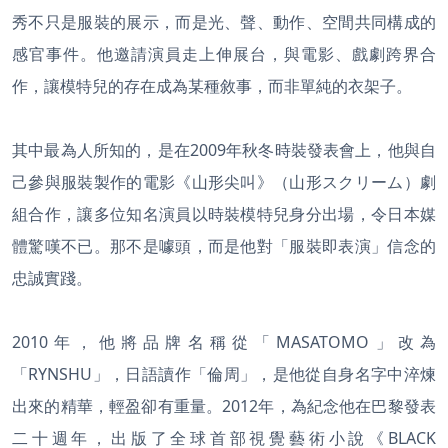
秀不只是服裝的展示，而是光、聲、動作、空間共同構成的
感官事件。他邀請演員走上伸展台，與電影、戲劇跨界合
作，讓模特兒的存在成為某種敘事，而非單純的衣架子。
其中最為人所知的，是在2009年秋冬時裝發表會上，他與自
己參與服裝製作的電影《山形尖叫》（山形スクリーム）劇
組合作，讓多位知名演員以時裝模特兒身分出場，令日本媒
體驚嘆不已。那不是噱頭，而是他對「服裝即表演」信念的
忠誠實踐。
2010年，他將品牌名稱從「MASATOMO」改為
「RYNSHU」，日語讀作「倫周」，是他從自身名字中淬煉
出來的精華，輕盈卻有重量。2012年，為紀念他在巴黎發表
二十週年，出版了全球首部視覺藝術小說《BLACK