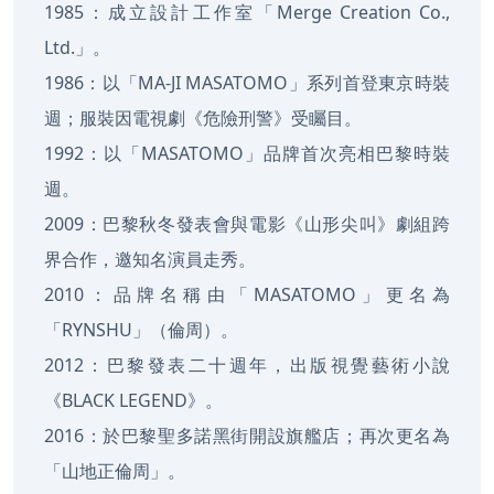
1985：成立設計工作室「Merge Creation Co.,
Ltd.」。
1986：以「MA-JI MASATOMO」系列首登東京時裝
週；服裝因電視劇《危險刑警》受矚目。
1992：以「MASATOMO」品牌首次亮相巴黎時裝
週。
2009：巴黎秋冬發表會與電影《山形尖叫》劇組跨
界合作，邀知名演員走秀。
2010：品牌名稱由「MASATOMO」更名為
「RYNSHU」（倫周）。
2012：巴黎發表二十週年，出版視覺藝術小說
《BLACK LEGEND》。
2016：於巴黎聖多諾黑街開設旗艦店；再次更名為
「山地正倫周」。