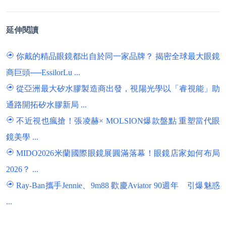
延伸閱讀
你戴的精品眼鏡都出自於同一家品牌？ 揭密全球最大眼鏡
商巨頭──EssilorLu ...
從亞洲最大矽水膠製造商出發，視陽光學以「睿視能」助
通路開拓矽水膠新局 ...
不近視也瘋搶！張凌赫× MOLSION爆款盤點 重塑當代眼
鏡美學 ...
MIDO2026米蘭國際眼鏡展圓滿落幕！眼鏡店家如何布局
2026？ ...
Ray-Ban攜手Jennie、9m88 歡慶Aviator 90週年 引爆魅惑
...