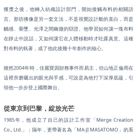
獲獎之後，他轉入紡織設計部門，開始接觸布料的相關語
言。那彷彿像是另一套文法，不是視覺設計般的直白，而是
觸感、垂墜、光澤之間幽微的辯證。他學習如何讓一塊布料
在靜止中說話，又如何讓它在人體移動時才吐露真意。這種
對布料的執著，成了他此後幾十年創作的核心。
雖然2004年時，佳麗寶因財務事件而易主，但山地正倫周在
這裡所磨礪出的眼光與手感，可說是為他打下深厚底蘊，引
領他一步步登上國際舞台。
從東京到巴黎，綻放光芒
1985年，他成立了自己的設計工作室「Merge Creation
Co., Ltd.」；隔年，更帶著名為「MA-JI MASATOMO」的系