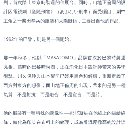
列，首次踏上東京時裝週的伸展台。同時，山地正倫周的設
計因電視劇《危險刑警》（あぶない刑事）而受矚目，劇中
主角之一柴田恭兵的服裝和太陽眼鏡，主要出自他的作品。
1992年的巴黎，則是另一個開始。
那一年秋冬，他以「MASATOMO」品牌首次於巴黎時裝週
亮相。當時的巴黎時尚圈，正在消化日本設計師帶來的美學
衝擊。川久保玲與山本耀司已經用黑色和解構，重新定義了
西方對東方的想像；而山地正倫周的出現，帶來的是另一種
氣質：不是對抗，而是融合；不是宣言，而是詩。
他的服裝有一種特殊的圖像性──那些凝結在他紙上的描繪線
條，轉化為印染在布料上的紋理，成為辨識度極高的設計語