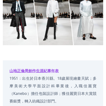
山地正倫周創作生涯紀事年表
1951：出生於日本香川縣。18歲展現繪畫天賦；多
摩美術大學平面設計科畢業後，入職佳麗寶
（Kanebo）擔任包裝設計師；獲佳麗寶日本大賞競
賽銀獎，轉入紡織設計部門。