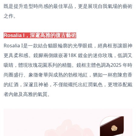
既是提升造型時尚感的最佳單品，更是展現自我氣場的藝術
之作。
Rosalia I，深邃高雅的復古藝術
Rosalia I是一款結合貓眼輪廓的光學眼鏡，經典框形讓眼神
更具柔和感。鏡腳兩側鑲嵌著18K 鍍金的迷你玫瑰，低調又
吸睛，體現玫瑰花園系列的精髓。鏡框主體色調為2025 年時
尚圈盛行、象徵奢華與成熟的勃根地紅，猶如一杯愈陳愈香
的紅酒，深邃且神祕，不僅能襯托出紅潤氣色，更增添配戴
者內斂及高雅的氣質。