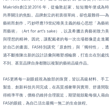
Makridis創立於2016 年，從倫敦起家，短短幾年便成為時
尚界關注的焦點。品牌創立的初衷很單純，卻也最難得──為
藝術而創作，巧妙呼應19世紀唯美主義的核心思想「為藝術
而藝術」（Art for art’s sake），以及希臘古典藝術致力美
與理想的精神。因此，讓配戴者的每一次出場都像是走進屬
於自己的畫面。FAS特別講究「原創性」與「獨特性」，透
過不斷推陳出新的設計語彙與雕塑感輪廓，打造出在別處找
不到、甚至品牌自身都難以複製的藝術品級作品。
FAS更將每一副眼鏡視為臉部的珠寶，皆以高級材料、手工
製造、創新科技共同完成，在高質感奢華與實用、舒適間取
得精準平衡，價格仍維持合理親近，期望能鼓勵每個人藉由
FAS的眼鏡，為自己活出最獨一無二的生命旅程。