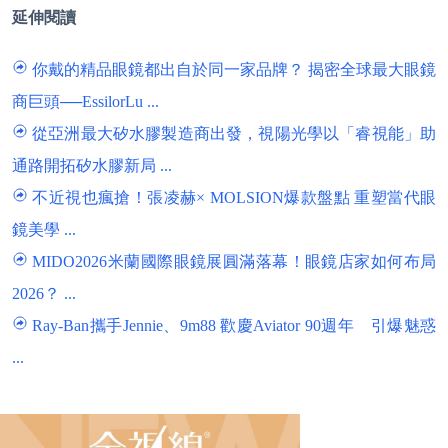
延伸閱讀
你戴的精品眼鏡都出自於同一家品牌？ 揭密全球最大眼鏡
商巨頭──EssilorLu ...
從亞洲最大矽水膠製造商出發，視陽光學以「睿視能」助
通路開拓矽水膠新局 ...
不近視也瘋搶！張凌赫× MOLSION爆款盤點 重塑當代眼
鏡美學 ...
MIDO2026米蘭國際眼鏡展圓滿落幕！眼鏡店家如何布局
2026？ ...
Ray-Ban攜手Jennie、9m88 歡慶Aviator 90週年 引爆魅惑
...