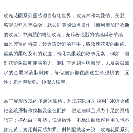
玫瑰花園系列靈感源自藝術世界，玫瑰常作為愛情、美麗、
慾望與無常等象徵，就如同英國知名畫作《赫利奧加巴魯斯
的玫瑰》中絢麗的粉紅玫瑰，充斥著強烈的情感與奢華感──
如此豐富的特質，經過設計師的巧手，將玫瑰花瓣的曲線、
莖葉的柔韌及刺的銳度，轉化為眼鏡的敘事元素，例如：雕
刻花蕾象徵萌芽的潛力、刺則表達韌性與轉變，以及象徵淚
水的金屬水滴狀雕飾，每個細節都在講述生命經驗的二元
性：脆弱與堅強、純潔與慾望。
為了展現玫瑰的多層次風格，玫瑰花園系列採用18K鍍金或
鈀金鍍層製作鏡框及金色配飾，塑造細膩且張力十足的風格
語言；搭配白玉鼻墊，低過敏性、不易沾黏妝容且用久也不
會泛黃，實用與質感加乘。對於配戴者來說，玫瑰花園系列