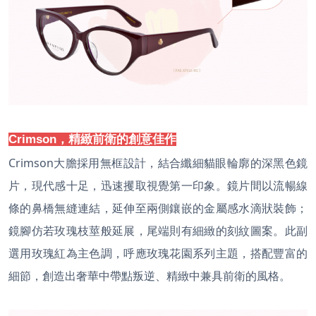
Crimson，精緻前衛的創意佳作
Crimson大膽採用無框設計，結合纖細貓眼輪廓的深黑色鏡
片，現代感十足，迅速攫取視覺第一印象。鏡片間以流暢線
條的鼻橋無縫連結，延伸至兩側鑲嵌的金屬感水滴狀裝飾；
鏡腳仿若玫瑰枝莖般延展，尾端則有細緻的刻紋圖案。此副
選用玫瑰紅為主色調，呼應玫瑰花園系列主題，搭配豐富的
細節，創造出奢華中帶點叛逆、精緻中兼具前衛的風格。