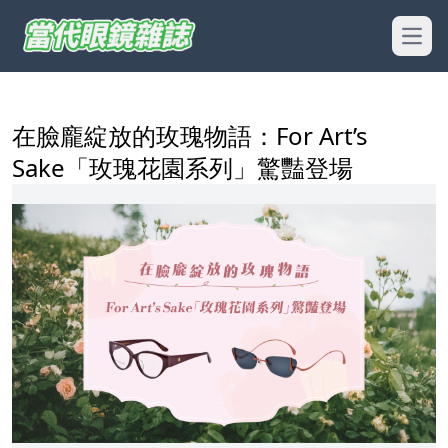
Open
在臉龐綻放的玫瑰物語：For Art’s
Sake「玫瑰花園系列」驚豔登場